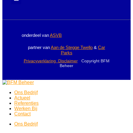
onderdeel van
ASVB
partner van
Aan de Stegge Twello
&
Car
Parks
Privacyverklaring Disclaimer
Copyright BFM
Beheer
Ons Bedrijf
Actueel
Referenties
Werken Bij
Contact
Ons Bedrijf
Actueel