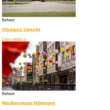
Beheer
Olympos Utrecht
Lees verder »
Beheer
Marikenstraat Nijmegen